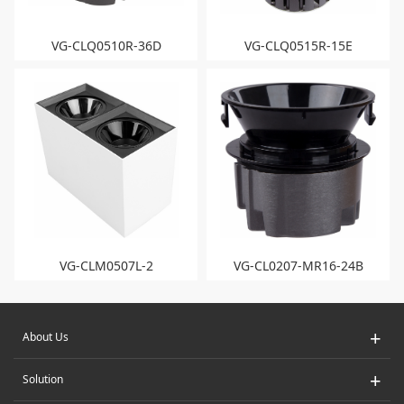
VG-CLQ0510R-36D
VG-CLQ0515R-15E
VG-CLM0507L-2
VG-CL0207-MR16-24B
+
About Us
+
Solution